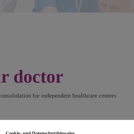
r doctor
onsolidation for independent healthcare centers
Fehler:
Kontaktformular wurde nicht gefunden.
Cookie- und Datenschutzhinweise