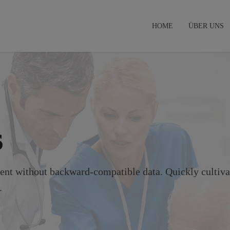
HOME
ÜBER UNS
s
tent without backward-compatible data. Quickly cultiva
.