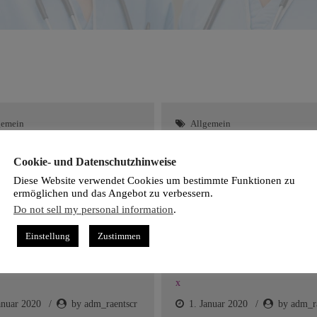
gemein
Allgemein
x
Cookie- und Datenschutzhinweise
anuar 2020
by adm_raentscr
1. Januar 2020
by adm_r
Diese Website verwendet Cookies um bestimmte Funktionen zu
ermöglichen und das Angebot zu verbessern.
Do not sell my personal information
.
Einstellung
Zustimmen
gemein
Allgemein
x
anuar 2020
by adm_raentscr
1. Januar 2020
by adm_r