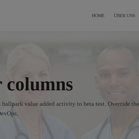
HOME
ÜBER UNS
r columns
 ballpark value added activity to beta test. Override the
DevOps.