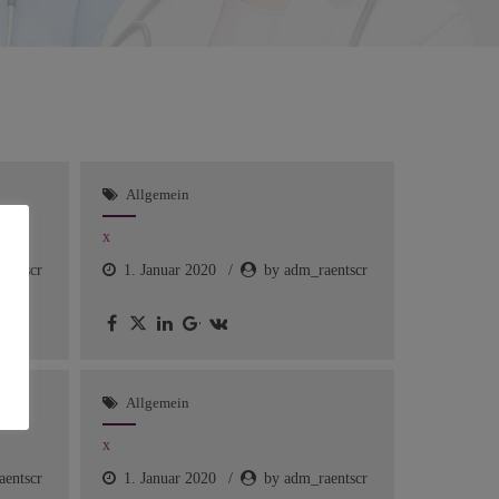
Allgemein
x
aentscr
1. Januar 2020
by adm_raentscr
Allgemein
x
aentscr
1. Januar 2020
by adm_raentscr