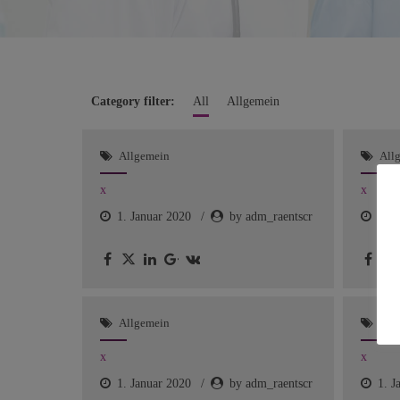
Category filter:
All
Allgemein
Allgemein
All
x
x
1. Januar 2020
by adm_raentscr
1. J
Allgemein
All
x
x
1. Januar 2020
by adm_raentscr
1. J