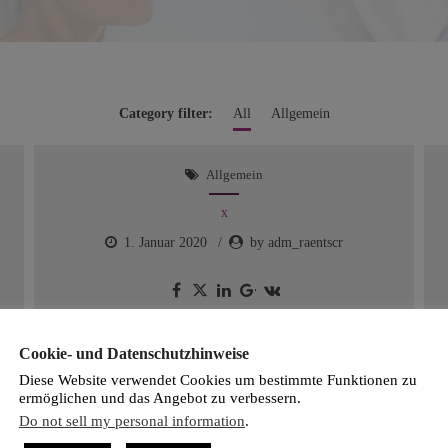
Category filter:
All
Allgemein
Allgemein
x
1. Januar 2020
by adm_raentscr
Cookie- und Datenschutzhinweise
Allgemein
Diese Website verwendet Cookies um bestimmte Funktionen zu
ermöglichen und das Angebot zu verbessern.
x
Do not sell my personal information
.
1. Januar 2020
by adm_raentscr