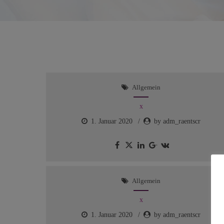
Allgemein
x
1. Januar 2020
by adm_raentscr
Allgemein
x
1. Januar 2020
by adm_raentscr