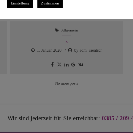
Einstellung
Zustimmen
Allgemein
x
1. Januar 2020
by adm_raentscr
No more posts
Wir sind jederzeit für Sie erreichbar:
0385 / 209 