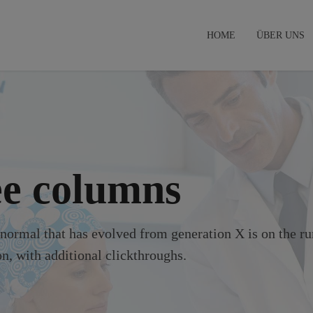
HOME
ÜBER UNS
ee columns
w normal that has evolved from generation X is on the r
n, with additional clickthroughs.