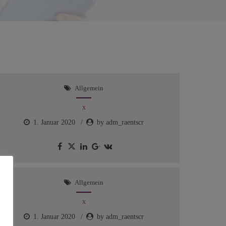
Allgemein
x
1. Januar 2020
by adm_raentscr
Allgemein
x
1. Januar 2020
by adm_raentscr